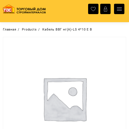
Перейти
к
содержимому
Главная
Products
Кабель ВВГ нг(А)-LS 4*10 E B