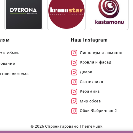
елям
Наш Instagram
Линолеум и ламинат
т и обмен
Кровля и фасад
тование
Двери
нтная система
Сантехника
Керамика
Мир обоев
Обои Фабричная 2
© 2026
Спроектировано
ThemeHunk