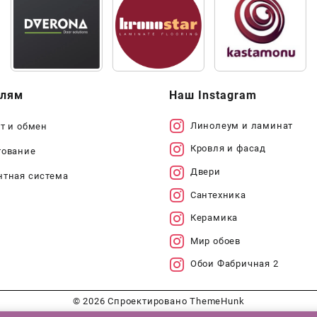
елям
Наш Instagram
Линолеум и ламинат
т и обмен
Кровля и фасад
тование
Двери
нтная система
Сантехника
Керамика
Мир обоев
Обои Фабричная 2
© 2026
Спроектировано
ThemeHunk