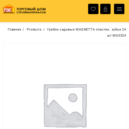
Перейти
к
содержимому
Главная
Products
Грабли садовые MAGNETTA пластик. зубья 24
шт MG0324