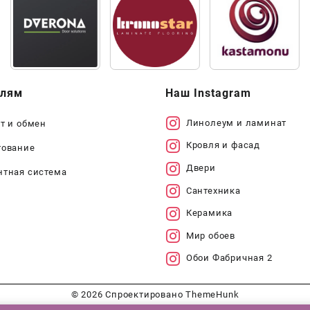
елям
Наш Instagram
Линолеум и ламинат
т и обмен
Кровля и фасад
тование
Двери
нтная система
Сантехника
Керамика
Мир обоев
Обои Фабричная 2
© 2026
Спроектировано
ThemeHunk