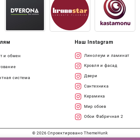
елям
Наш Instagram
Линолеум и ламинат
т и обмен
Кровля и фасад
тование
Двери
нтная система
Сантехника
Керамика
Мир обоев
Обои Фабричная 2
© 2026
Спроектировано
ThemeHunk