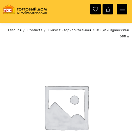
Перейти
к
содержимому
Главная
Products
Емкость горизонтальная KSC цилиндрическая
500 л