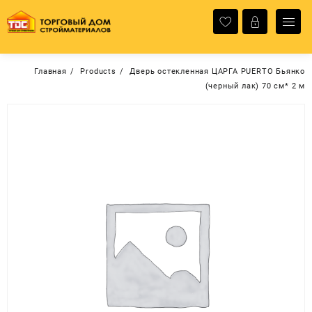
Перейти
к
содержимому
Главная
Products
Дверь остекленная ЦАРГА PUERTO Бьянко
(черный лак) 70 см* 2 м