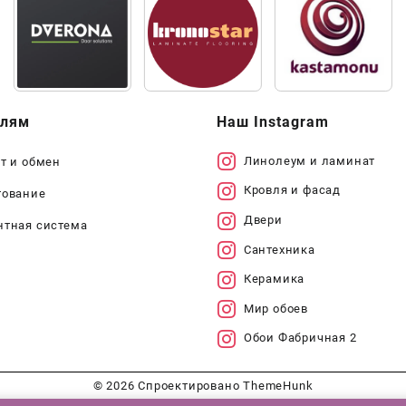
елям
Наш Instagram
Линолеум и ламинат
т и обмен
Кровля и фасад
тование
Двери
нтная система
Сантехника
Керамика
Мир обоев
Обои Фабричная 2
© 2026
Спроектировано
ThemeHunk