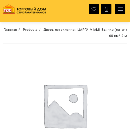
Перейти
к
содержимому
Главная
Products
Дверь остекленная ЦАРГА MIAMI Бьянко (сатин)
60 см* 2 м