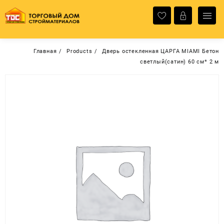
Перейти
к
содержимому
Главная
Products
Дверь остекленная ЦАРГА MIAMI Бетон
светлый(сатин) 60 см* 2 м