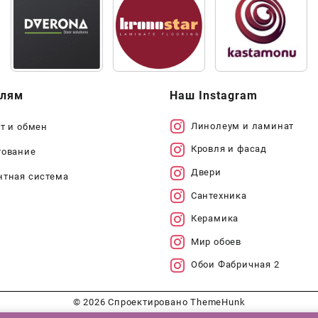
елям
Наш Instagram
Линолеум и ламинат
т и обмен
Кровля и фасад
тование
Двери
нтная система
Сантехника
Керамика
Мир обоев
Обои Фабричная 2
© 2026
Спроектировано
ThemeHunk