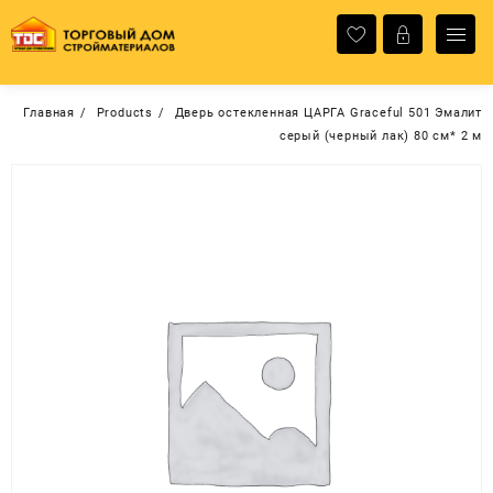
Перейти
к
содержимому
Главная
Products
Дверь остекленная ЦАРГА Graceful 501 Эмалит
серый (черный лак) 80 см* 2 м