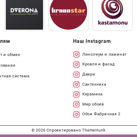
елям
Наш Instagram
Линолеум и ламинат
т и обмен
Кровля и фасад
тование
Двери
нтная система
Сантехника
Керамика
Мир обоев
Обои Фабричная 2
© 2026
Спроектировано
ThemeHunk