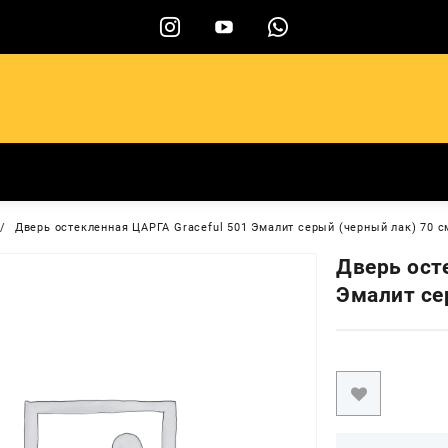
ы
Дверь остекленная ЦАРГА Graceful 501 Эмалит серый (черный лак) 70 с
Дверь ост
Эмалит се