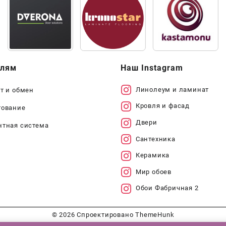
елям
Наш Instagram
Линолеум и ламинат
т и обмен
Кровля и фасад
тование
Двери
нтная система
Сантехника
Керамика
Мир обоев
Обои Фабричная 2
© 2026
Спроектировано
ThemeHunk