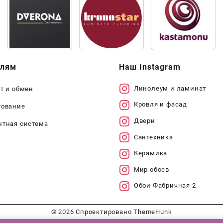
елям
Наш Instagram
Линолеум и ламинат
т и обмен
Кровля и фасад
тование
Двери
нтная система
Сантехника
Керамика
Мир обоев
Обои Фабричная 2
© 2026
Спроектировано
ThemeHunk