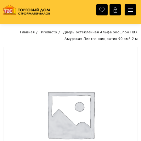
Перейти
к
содержимому
Главная
Products
Дверь остекленная Альфа экошпон ПВХ
Амурская Лиственниц сатин 90 см* 2 м