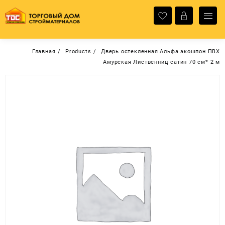
Перейти
к
содержимому
Главная
Products
Дверь остекленная Альфа экошпон ПВХ
Амурская Лиственниц сатин 70 см* 2 м