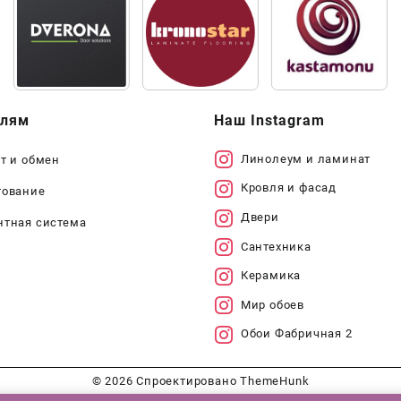
елям
Наш Instagram
Линолеум и ламинат
т и обмен
Кровля и фасад
тование
Двери
нтная система
Сантехника
Керамика
Мир обоев
Обои Фабричная 2
© 2026
Спроектировано
ThemeHunk