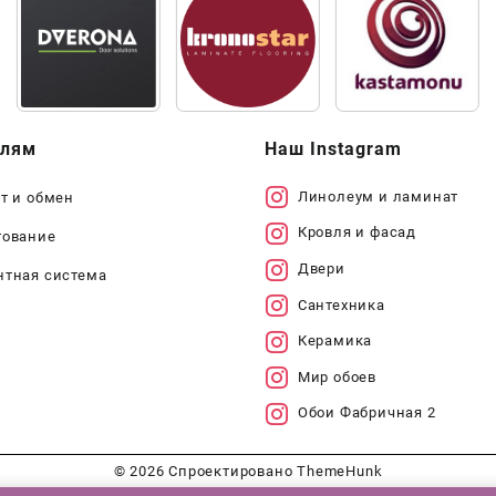
елям
Наш Instagram
Линолеум и ламинат
т и обмен
Кровля и фасад
тование
Двери
нтная система
Сантехника
Керамика
Мир обоев
Обои Фабричная 2
© 2026
Спроектировано
ThemeHunk