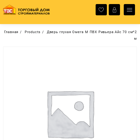
Перейти
к
содержимому
Главная
Products
Дверь глухая Омега М ПВХ Ривьера Айс 70 см*2
м