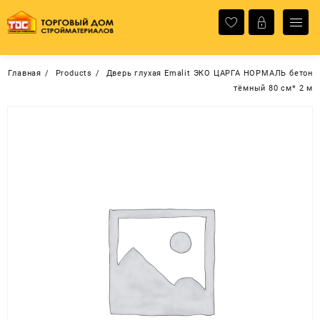
Перейти
к
содержимому
Главная
Products
Дверь глухая Emalit ЭКО ЦАРГА НОРМАЛЬ бетон
тёмный 80 см* 2 м