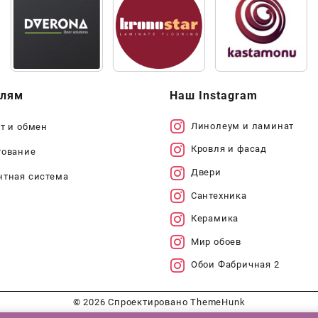
елям
Наш Instagram
Линолеум и ламинат
т и обмен
Кровля и фасад
тование
Двери
нтная система
Сантехника
Керамика
Мир обоев
Обои Фабричная 2
© 2026
Спроектировано
ThemeHunk