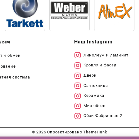
елям
Наш Instagram
Линолеум и ламинат
т и обмен
Кровля и фасад
тование
Двери
нтная система
Сантехника
Керамика
Мир обоев
Обои Фабричная 2
© 2026
Спроектировано
ThemeHunk