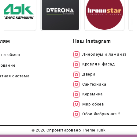
елям
Наш Instagram
Линолеум и ламинат
т и обмен
Кровля и фасад
тование
Двери
нтная система
Сантехника
Керамика
Мир обоев
Обои Фабричная 2
© 2026
Спроектировано
ThemeHunk