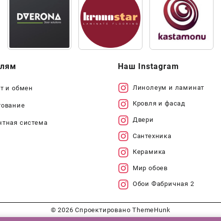
елям
Наш Instagram
Линолеум и ламинат
т и обмен
Кровля и фасад
тование
Двери
нтная система
Сантехника
Керамика
Мир обоев
Обои Фабричная 2
© 2026
Спроектировано
ThemeHunk