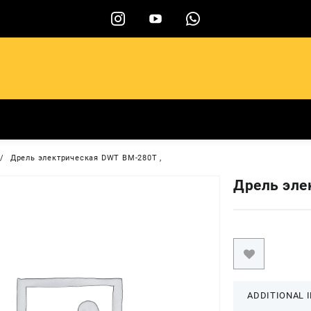
ы
Дрель электрическая DWT ВМ-280Т ,
Дрель эле
ADDITIONAL 