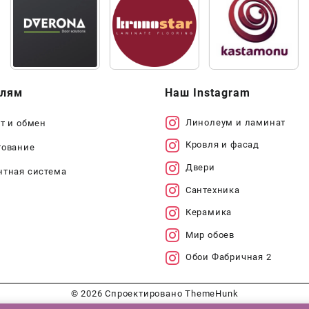
елям
Наш Instagram
Линолеум и ламинат
т и обмен
Кровля и фасад
тование
Двери
нтная система
Сантехника
Керамика
Мир обоев
Обои Фабричная 2
© 2026
Спроектировано
ThemeHunk