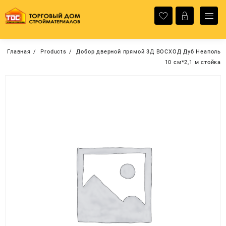
Перейти
к
содержимому
Главная
Products
Добор дверной прямой 3Д ВОСХОД Дуб Неаполь
10 см*2,1 м стойка