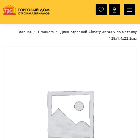
Перейти
к
содержимому
Главная
Products
Диск отрезной Almaty Abrasiv по металлу
125х1,4х22,2мм