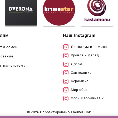
елям
Наш Instagram
Линолеум и ламинат
т и обмен
Кровля и фасад
тование
Двери
нтная система
Сантехника
Керамика
Мир обоев
Обои Фабричная 2
© 2026
Спроектировано
ThemeHunk