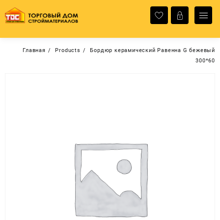
Перейти
к
содержимому
Главная
Products
Бордюр керамический Равенна G бежевый
300*60