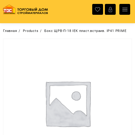
Перейти
к
содержимому
Главная
Products
Бокс ЩРВ-П-18 IEK пласт.встраив. IP41 PRIME