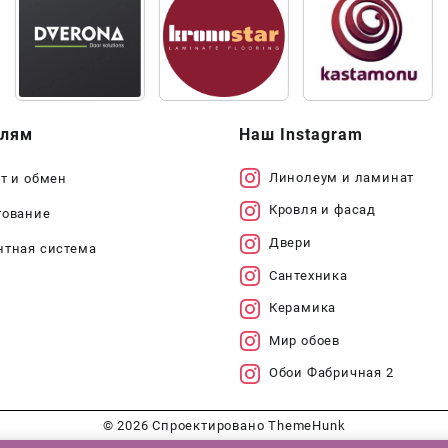
елям
Наш Instagram
Линолеум и ламинат
т и обмен
Кровля и фасад
тование
Двери
нтная система
Сантехника
Керамика
Мир обоев
Обои Фабричная 2
© 2026
Спроектировано
ThemeHunk