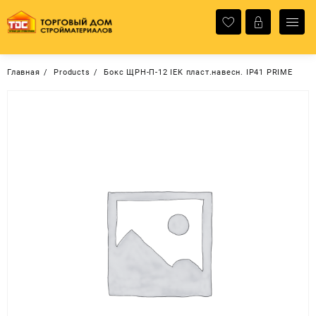
Перейти
к
содержимому
Главная
Products
Бокс ЩРН-П-12 IEK пласт.навесн. IP41 PRIME