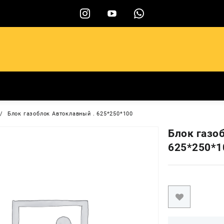
ы
Блок газоблок Автоклавный . 625*250*100
Блок газо
625*250*1