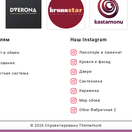
елям
Наш Instagram
Линолеум и ламинат
т и обмен
Кровля и фасад
тование
Двери
нтная система
Сантехника
Керамика
Мир обоев
Обои Фабричная 2
© 2026
Спроектировано
ThemeHunk