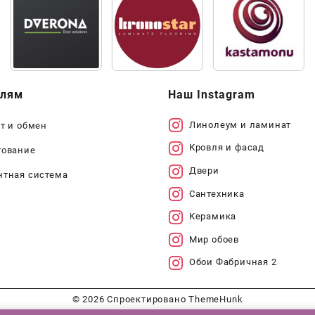
елям
Наш Instagram
Линолеум и ламинат
т и обмен
Кровля и фасад
тование
Двери
нтная система
Сантехника
Керамика
Мир обоев
Обои Фабричная 2
© 2026
Спроектировано
ThemeHunk