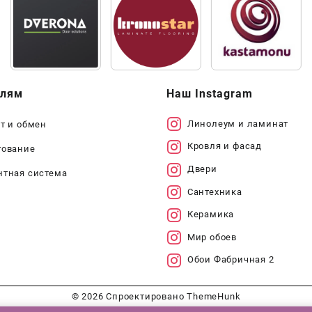
елям
Наш Instagram
Линолеум и ламинат
т и обмен
Кровля и фасад
тование
Двери
нтная система
Сантехника
Керамика
Мир обоев
Обои Фабричная 2
© 2026
Спроектировано
ThemeHunk