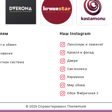
елям
Наш Instagram
Линолеум и ламинат
т и обмен
Кровля и фасад
тование
Двери
нтная система
Сантехника
Керамика
Мир обоев
Обои Фабричная 2
© 2026
Спроектировано
ThemeHunk