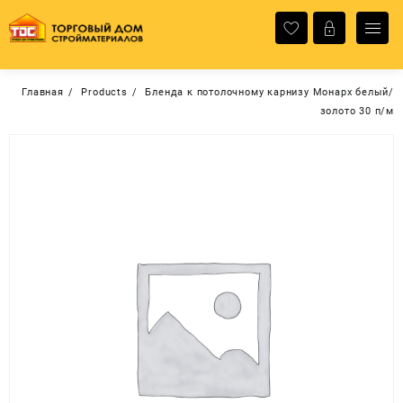
Перейти
к
содержимому
Главная
Products
Бленда к потолочному карнизу Монарх белый/
золото 30 п/м