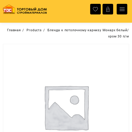
Перейти
к
содержимому
Главная
Products
Бленда к потолочному карнизу Монарх белый/
хром 30 п/м