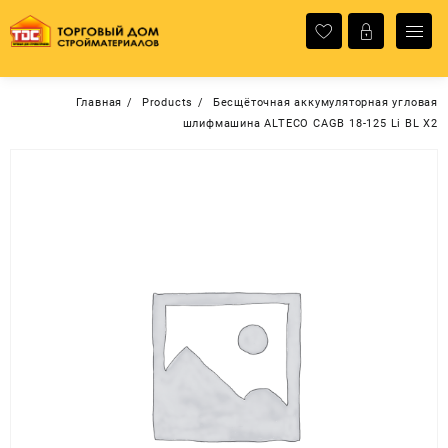
Перейти
к
содержимому
Главная
Products
Бесщёточная аккумуляторная угловая
шлифмашина ALTECO CAGB 18-125 Li BL X2