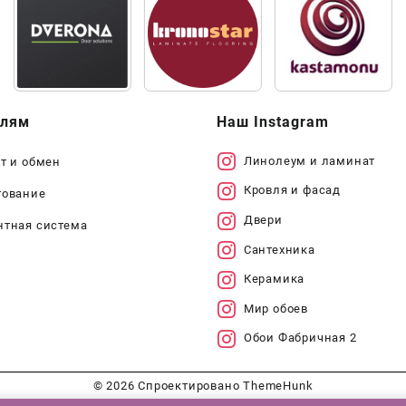
елям
Наш Instagram
Линолеум и ламинат
т и обмен
Кровля и фасад
тование
Двери
нтная система
Сантехника
Керамика
Мир обоев
Обои Фабричная 2
© 2026
Спроектировано
ThemeHunk