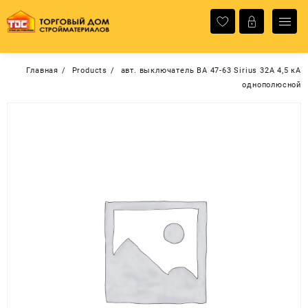
Перейти
к
содержимому
Главная
Products
авт. выключатель ВА 47-63 Sirius 32А 4,5 кА
однополюсной