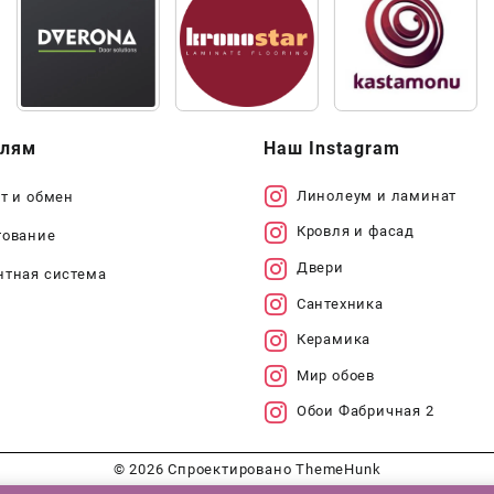
елям
Наш Instagram
Линолеум и ламинат
т и обмен
Кровля и фасад
тование
Двери
нтная система
Сантехника
Керамика
Мир обоев
Обои Фабричная 2
© 2026
Спроектировано
ThemeHunk