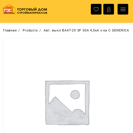
Перейти
к
содержимому
Главная
Products
Авт. выкл ВА47-29 3Р 50А 4,5кА х-ка С GENERICA