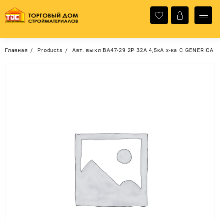
Перейти
к
содержимому
Главная
Products
Авт. выкл ВА47-29 2Р 32А 4,5кА х-ка С GENERICA