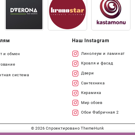
елям
Наш Instagram
Линолеум и ламинат
т и обмен
Кровля и фасад
тование
Двери
нтная система
Сантехника
Керамика
Мир обоев
Обои Фабричная 2
© 2026
Спроектировано
ThemeHunk